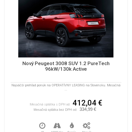
Nový Peugeot 3008 SUV 1.2 PureTech
96kW/130k Active
Najväčší prehľad ponúk na OPERATÍVNY LEASING na Slovensku. Mesačná
...
412,04 €
Mesačná splátka s DPH od:
334,99 €
Mesačná splátka bez DPH od: