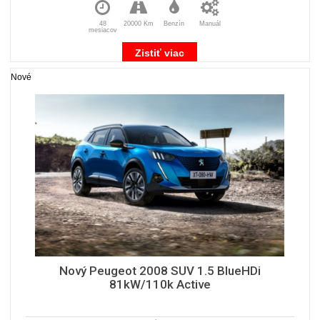
48
20000 Km
Benzín
Manuál
mesiacov
Zistiť viac
Nové
Nový Peugeot 2008 SUV 1.5 BlueHDi
81kW/110k Active