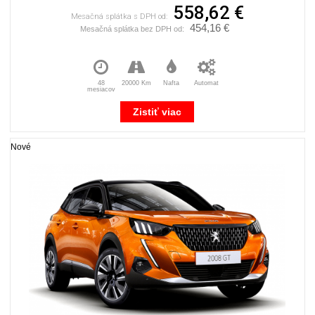
558,62 €
Mesačná splátka s DPH od:
454,16 €
Mesačná splátka bez DPH od:
48
20000 Km
Nafta
Automat
mesiacov
Zistiť viac
Nové