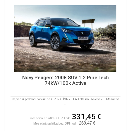
Nový Peugeot 2008 SUV 1.2 PureTech
74kW/100k Active
Najväčší prehľad ponúk na OPERATÍVNY LEASING na Slovensku. Mesačná
...
331,45 €
Mesačná splátka s DPH od:
269,47 €
Mesačná splátka bez DPH od: