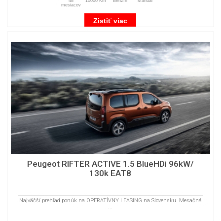
48
10000 Km
Benzín
Manuál
mesiacov
Zistiť viac
Peugeot RIFTER ACTIVE 1.5 BlueHDi 96kW/
130k EAT8
Najväčší prehľad ponúk na OPERATÍVNY LEASING na Slovensku. Mesačná
...