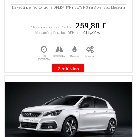
Najväčší prehľad ponúk na OPERATÍVNY LEASING na Slovensku. Mesačná
...
259,80 €
Mesačná splátka s DPH od:
211,22 €
Mesačná splátka bez DPH od:
60
20000 Km
Benzín
Manuál
mesiacov
Zistiť viac