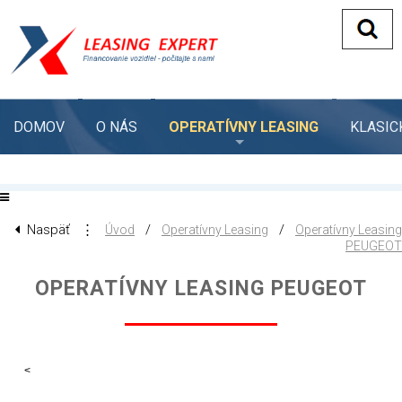
DOMOV
O NÁS
OPERATÍVNY LEASING
KLASIC
Naspäť
⋮
/
/
Úvod
Operatívny Leasing
Operatívny Leasing
PEUGEOT
OPERATÍVNY LEASING PEUGEOT
<