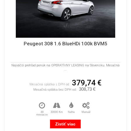
Peugeot 308 1.6 BlueHDi 100k BVM5
Najväčší prehľad ponúk na OPERATÍVNY LEASING na Slovensku. Mesačná
...
379,74 €
Mesačná splátka s DPH od:
308,73 €
Mesačná splátka bez DPH od:
48
30000 Km
Nafta
Manuál
mesiacov
Zistiť viac