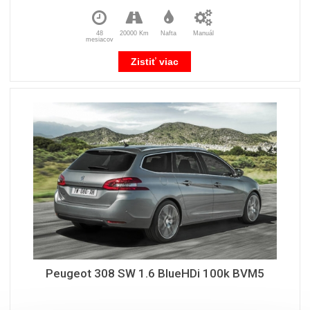
48
20000 Km
Nafta
Manuál
mesiacov
Zistiť viac
Peugeot 308 SW 1.6 BlueHDi 100k BVM5