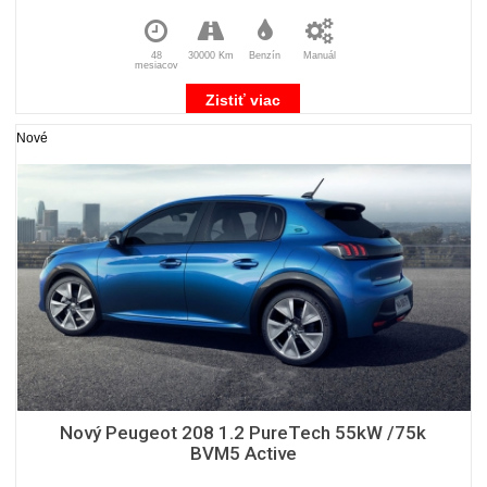
48
30000 Km
Benzín
Manuál
mesiacov
Zistiť viac
Nové
Nový Peugeot 208 1.2 PureTech 55kW /75k
BVM5 Active