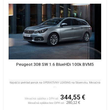
Peugeot 308 SW 1.6 BlueHDi 100k BVM5
Najväčší prehľad ponúk na OPERATÍVNY LEASING na Slovensku. Mesačná
...
344,55 €
Mesačná splátka s DPH od:
280,12 €
Mesačná splátka bez DPH od: