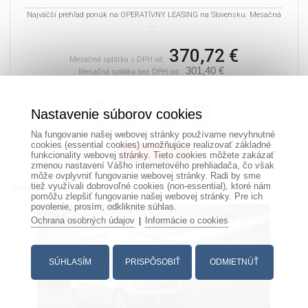
Najväčší prehľad ponúk na OPERATÍVNY LEASING na Slovensku. Mesačná
...
370,72 €
Mesačná splátka s DPH od:
301,40 €
Mesačná splátka bez DPH od:
Nastavenie súborov cookies
36
10000 Km
Nafta
Manuál
mesiacov
Na fungovanie našej webovej stránky používame nevyhnutné
cookies (essential cookies) umožňujúce realizovať základné
Zistiť viac
funkcionality webovej stránky. Tieto cookies môžete zakázať
zmenou nastavení Vášho internetového prehliadača, čo však
môže ovplyvniť fungovanie webovej stránky. Radi by sme
tiež využívali dobrovoľné cookies (non-essential), ktoré nám
Skladom
pomôžu zlepšiť fungovanie našej webovej stránky. Pre ich
povolenie, prosím, odkliknite súhlas.
Ochrana osobných údajov
Informácie o cookies
|
SÚHLASÍM
PRISPÔSOBIŤ
ODMIETNÚŤ