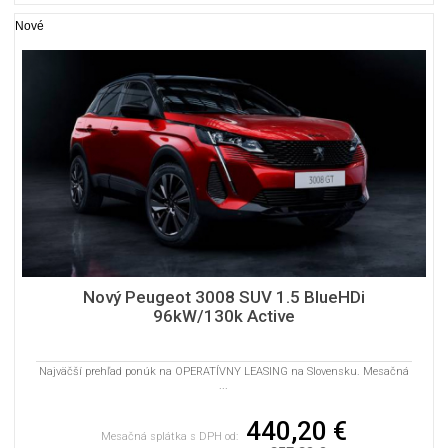
Nové
Nový Peugeot 3008 SUV 1.5 BlueHDi
96kW/130k Active
Najväčší prehľad ponúk na OPERATÍVNY LEASING na Slovensku. Mesačná
...
440,20 €
Mesačná splátka s DPH od: