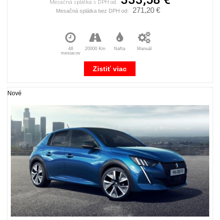
Mesačná splátka s DPH od:
271,20 €
Mesačná splátka bez DPH od:
48
20000 Km
Nafta
Manuál
mesiacov
Zistiť viac
Nové