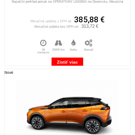
Najväčší prehľad ponúk na OPERATÍVNY LEASING na Slovensku. Mesačná
...
385,88 €
Mesačná splátka s DPH od:
313,72 €
Mesačná splátka bez DPH od:
36
20000 Km
Nafta
Manuál
mesiacov
Zistiť viac
Nové