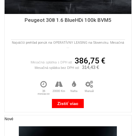
Peugeot 308 1.6 BlueHDi 100k BVM5
Najväčší prehľad ponúk na OPERATÍVNY LEASING na Slovensku. Mesačná
...
386,75 €
Mesačná splátka s DPH od:
314,43 €
Mesačná splátka bez DPH od:
36
20000 Km
Nafta
Manuál
mesiacov
Zistiť viac
Nové