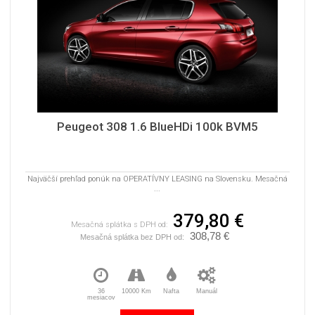
Peugeot 308 1.6 BlueHDi 100k BVM5
Najväčší prehľad ponúk na OPERATÍVNY LEASING na Slovensku. Mesačná
...
379,80 €
Mesačná splátka s DPH od:
308,78 €
Mesačná splátka bez DPH od:
36
10000 Km
Nafta
Manuál
mesiacov