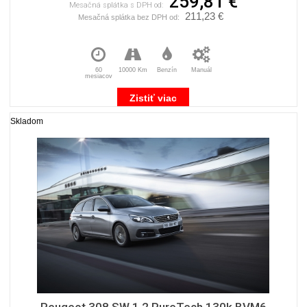
259,81 €
Mesačná splátka s DPH od:
211,23 €
Mesačná splátka bez DPH od:
60
10000 Km
Benzín
Manuál
mesiacov
Zistiť viac
Skladom