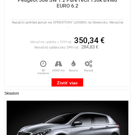
Peugeot 308 SW 1.2 PureTech 130k BVM6
EURO 6.2
Najväčší prehľad ponúk na OPERATÍVNY LEASING na Slovensku. Mesačná
...
350,34 €
Mesačná splátka s DPH od:
284,83 €
Mesačná splátka bez DPH od:
60
20000 Km
Benzín
Manuál
mesiacov
Zistiť viac
Skladom