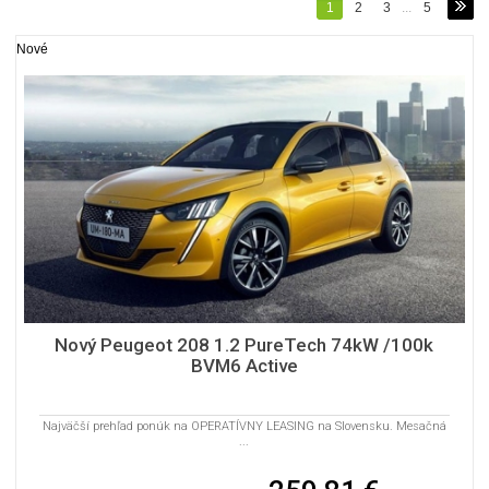
1
2
3
...
5
Nové
Nový Peugeot 208 1.2 PureTech 74kW /100k
BVM6 Active
Najväčší prehľad ponúk na OPERATÍVNY LEASING na Slovensku. Mesačná
...