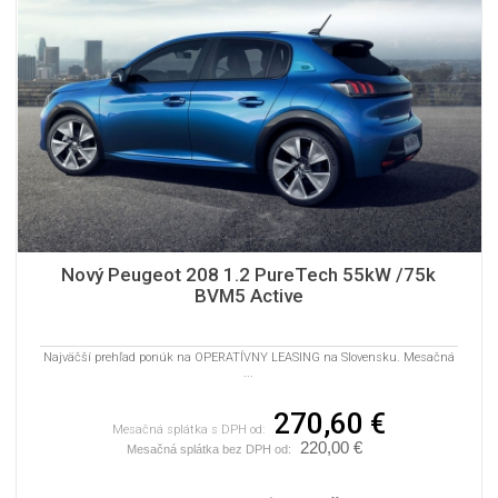
Nový Peugeot 208 1.2 PureTech 55kW /75k
BVM5 Active
Najväčší prehľad ponúk na OPERATÍVNY LEASING na Slovensku. Mesačná
...
270,60 €
Mesačná splátka s DPH od:
220,00 €
Mesačná splátka bez DPH od: