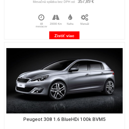
357,89 €
Mesačná splátka bez DPH od:
48
20000 Km
Nafta
Manuál
mesiacov
Zistiť viac
Peugeot 308 1.6 BlueHDi 100k BVM5