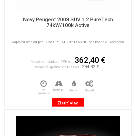
Nový Peugeot 2008 SUV 1.2 PureTech
74kW/100k Active
Najväčší prehľad ponúk na OPERATÍVNY LEASING na Slovensku. Mesačná
...
362,40 €
Mesačná splátka s DPH od:
294,63 €
Mesačná splátka bez DPH od:
36
20000 Km
Benzín
Manuál
mesiacov
Zistiť viac