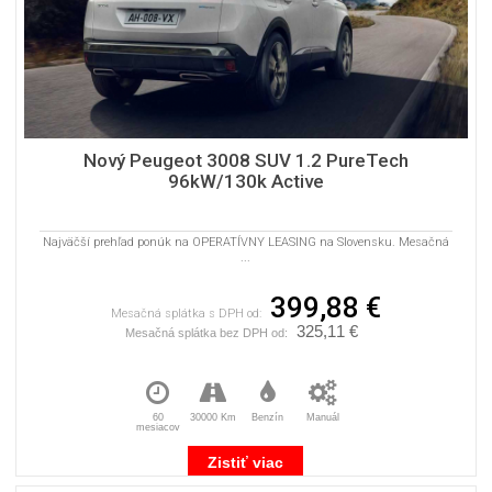
Nový Peugeot 3008 SUV 1.2 PureTech
96kW/130k Active
Najväčší prehľad ponúk na OPERATÍVNY LEASING na Slovensku. Mesačná
...
399,88 €
Mesačná splátka s DPH od:
325,11 €
Mesačná splátka bez DPH od:
60
30000 Km
Benzín
Manuál
mesiacov
Zistiť viac