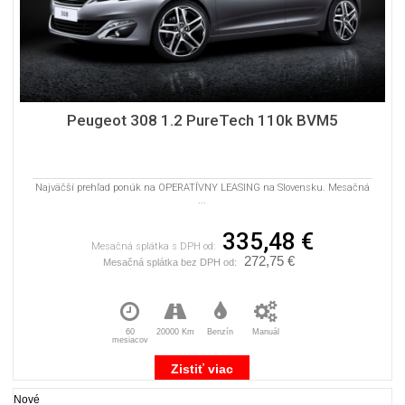
Peugeot 308 1.2 PureTech 110k BVM5
Najväčší prehľad ponúk na OPERATÍVNY LEASING na Slovensku. Mesačná
...
335,48 €
Mesačná splátka s DPH od:
272,75 €
Mesačná splátka bez DPH od:
60
20000 Km
Benzín
Manuál
mesiacov
Zistiť viac
Nové