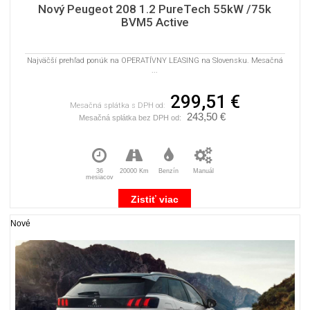
Nový Peugeot 208 1.2 PureTech 55kW /75k
BVM5 Active
Najväčší prehľad ponúk na OPERATÍVNY LEASING na Slovensku. Mesačná
...
299,51 €
Mesačná splátka s DPH od:
243,50 €
Mesačná splátka bez DPH od:
36
20000 Km
Benzín
Manuál
mesiacov
Zistiť viac
Nové