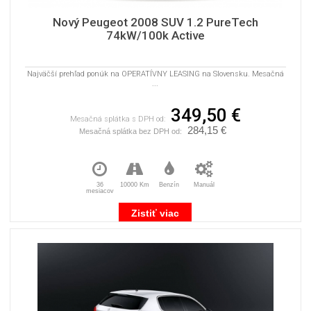
Nový Peugeot 2008 SUV 1.2 PureTech
74kW/100k Active
Najväčší prehľad ponúk na OPERATÍVNY LEASING na Slovensku. Mesačná
...
349,50 €
Mesačná splátka s DPH od:
284,15 €
Mesačná splátka bez DPH od:
36
10000 Km
Benzín
Manuál
mesiacov
Zistiť viac