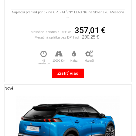
Najväčší prehľad ponúk na OPERATÍVNY LEASING na Slovensku. Mesačná
...
357,01 €
Mesačná splátka s DPH od:
290,25 €
Mesačná splátka bez DPH od:
48
10000 Km
Nafta
Manuál
mesiacov
Zistiť viac
Nové