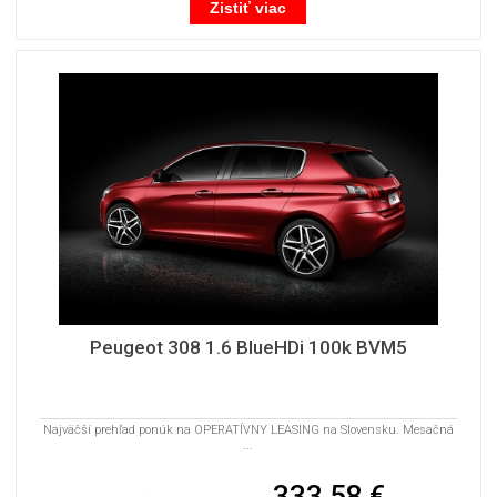
Zistiť viac
Peugeot 308 1.6 BlueHDi 100k BVM5
Najväčší prehľad ponúk na OPERATÍVNY LEASING na Slovensku. Mesačná
...
333,58 €