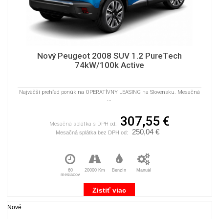
Nový Peugeot 2008 SUV 1.2 PureTech
74kW/100k Active
Najväčší prehľad ponúk na OPERATÍVNY LEASING na Slovensku. Mesačná
...
307,55 €
Mesačná splátka s DPH od:
250,04 €
Mesačná splátka bez DPH od:
60
20000 Km
Benzín
Manuál
mesiacov
Zistiť viac
Nové