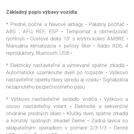
Základný popis výbavy vozidla:
* Predné, bočné a hlavové airbagy • Palubný počítač •
ABS , AFU, REF, ESP • Tempomat a obmedzovač
rýchlosti • Oceľové disky 15” s krytmi kolies AMBRE •
Manuálna klimatizácia + peľový filter • Rádio RD6, 4
reproduktory, Bluetooth, USB •
* Elektricky nastaviteľné a vyhrievané spätné zrkadlá •
Automatické uzamknutie dverí po rozjazde • Výškovo
nastaviteľné opierky hlavy vpredu aj vzadu • Signalizácia
nezapnutého bezpečnostného pásu
* Výškovo nastaviteľné sedadlo vodiča • Výškovo a
osovo nastaviteľný volant • Elektrické a sekvenčné
otváranie predných okien • Kľučky dverí, spätné zrkadlá
a konzoly spätných zrkadiel čierne • Zadná lavica so
sklápateľným operadlom v pomere 2/3-1/3 • Denné