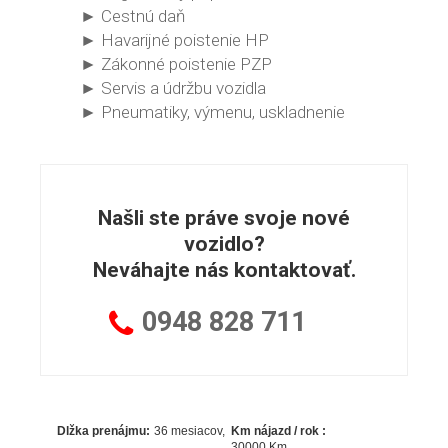
► Cestnú daň
► Havarijné poistenie HP
► Zákonné poistenie PZP
► Servis a údržbu vozidla
► Pneumatiky, výmenu, uskladnenie
Našli ste práve svoje nové
vozidlo?
Neváhajte nás kontaktovať.
0948
828 711
Dlžka prenájmu:
36 mesiacov
Km nájazd / rok :
30000 Km