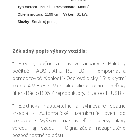
Typ motora:
Benzín
Prevodovka:
Manuál
Objem motora:
1199
cm³
Výkon:
81
kW
Služby:
Servis aj pneu
Základný popis výbavy vozidla:
* Predné, bočné a hlavové airbagy • Palubný
počítač • ABS , AFU, REF, ESP • Tempomat a
obmedzovač rýchlosti • Oceľové disky 15” s krytmi
kolies AMBRE • Manuálna klimatizácia + peľový
filter • Rádio RD6, 4 reproduktory, Bluetooth, USB •
* Elektricky nastaviteľné a vyhrievané spätné
zrkadlá • Automatické uzamknutie dverí po
rozjazde • Výškovo nastaviteľné opierky hlavy
vpredu aj vzadu • Signalizácia nezapnutého
bezpečnostného pásu