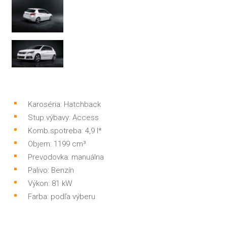
Karoséria: Hatchback
Stup.výbavy: Access
Komb.spotreba: 4,9 l*
Objem: 1199 cm³
Prevodovka: manuálna
Palivo: Benzín
Výkon: 81 kW
Farba: podľa výberu