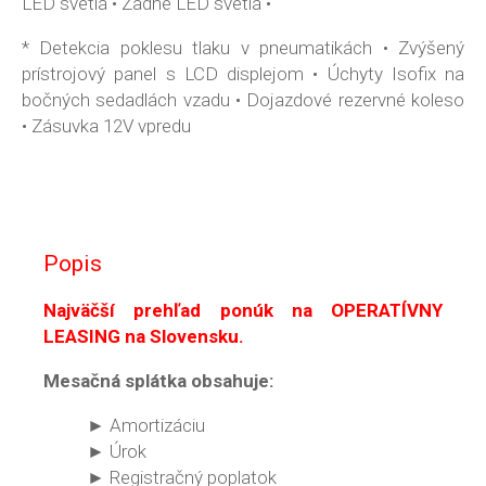
LED svetlá • Zadné LED svetlá •
* Detekcia poklesu tlaku v pneumatikách • Zvýšený
prístrojový panel s LCD displejom • Úchyty Isofix na
bočných sedadlách vzadu • Dojazdové rezervné koleso
• Zásuvka 12V vpredu
Popis
Najväčší prehľad ponúk na OPERATÍVNY
LEASING na Slovensku.
Mesačná splátka obsahuje:
► Amortizáciu
► Úrok
► Registračný poplatok