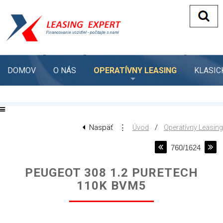
DOMOV
O NÁS
OPERATÍVNY LEASING
KLASIC
Naspäť
⋮
/
Úvod
Operatívny Leasing
760/1624
PEUGEOT 308 1.2 PURETECH
110K BVM5