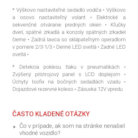
* Výškovo nastaviteľné sedadlo vodiča • Výškovo
a osovo nastaviteľný volant • Elektrické a
sekvenčné otváranie predných okien • Kľučky
dverí, spätné zrkadlá a konzoly spätných zrkadiel
čierne • Zadná lavica so sklápateľným operadlom
v pomere 2/3-1/3 • Denné LED svetlá • Zadné LED
svetlá •
* Detekcia poklesu tlaku v pneumatikách •
Zvýšený prístrojový panel s LCD displejom •
Úchyty Isofix na bočných sedadlách vzadu •
Dojazdové rezervné koleso • Zásuvka 12V vpredu
ČASTO KLADENÉ OTÁZKY
Čo v prípade, ak som na stránke nenašiel
vhodné vozidlo?