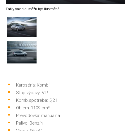
Fotky vozidiel môžu byť ilustračné.
Karoséria: Kombi
Stup.výbavy: VIP
Komb.spotreba: 5,2 l
Objem: 1199 cm³
Prevodovka: manuálna
Palivo: Benzín
Výkon: 96 kW