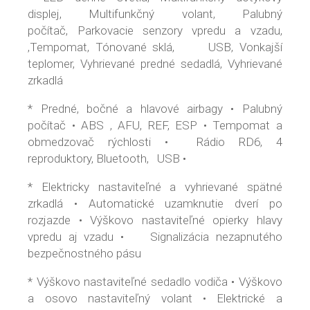
displej, Multifunkčný volant, Palubný
počítač, Parkovacie senzory vpredu a vzadu,
,Tempomat, Tónované sklá, USB, Vonkajší
teplomer, Vyhrievané predné sedadlá, Vyhrievané
zrkadlá
* Predné, bočné a hlavové airbagy • Palubný
počítač • ABS , AFU, REF, ESP • Tempomat a
obmedzovač rýchlosti • Rádio RD6, 4
reproduktory, Bluetooth, USB •
* Elektricky nastaviteľné a vyhrievané spätné
zrkadlá • Automatické uzamknutie dverí po
rozjazde • Výškovo nastaviteľné opierky hlavy
vpredu aj vzadu • Signalizácia nezapnutého
bezpečnostného pásu
* Výškovo nastaviteľné sedadlo vodiča • Výškovo
a osovo nastaviteľný volant • Elektrické a