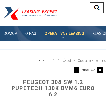
DOMOV
O NÁS
OPERATÍVNY LEASING
KLASIC
Naspäť
⋮
/
Úvod
Operatívny Leasing
786/1624
PEUGEOT 308 SW 1.2
PURETECH 130K BVM6 EURO
6.2