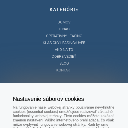
KATEGÓRIE
DOMOV
O NÁS
OPERATÍVNY LEASING
KLASICKÝ LEASING/ÚVER
AKO NA TO
DOBRE VEDIEŤ
BLOG
KONTAKT
KONTAKTY
Nastavenie súborov cookies
LEASING EXPERT
Na fungovanie našej webovej stránky používame nevyhnutné
cookies (essential cookies) umožňujúce realizovať základné
Matúškovo č.56
funkcionality webovej stránky. Tieto cookies môžete zakázať
zmenou nastavení Vášho internetového prehliadača, čo však
925 01 Matúškovo
môže ovplyvniť fungovanie webovej stránky. Radi by sme