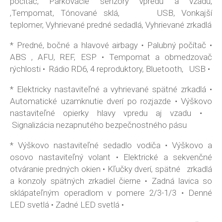
počítač, Parkovacie senzory vpredu a vzadu,
,Tempomat, Tónované sklá, USB, Vonkajší
teplomer, Vyhrievané predné sedadlá, Vyhrievané zrkadlá
* Predné, bočné a hlavové airbagy • Palubný počítač •
ABS , AFU, REF, ESP • Tempomat a obmedzovač
rýchlosti • Rádio RD6, 4 reproduktory, Bluetooth, USB •
* Elektricky nastaviteľné a vyhrievané spätné zrkadlá •
Automatické uzamknutie dverí po rozjazde • Výškovo
nastaviteľné opierky hlavy vpredu aj vzadu •
Signalizácia nezapnutého bezpečnostného pásu
* Výškovo nastaviteľné sedadlo vodiča • Výškovo a
osovo nastaviteľný volant • Elektrické a sekvenčné
otváranie predných okien • Kľučky dverí, spätné zrkadlá
a konzoly spätných zrkadiel čierne • Zadná lavica so
sklápateľným operadlom v pomere 2/3-1/3 • Denné
LED svetlá • Zadné LED svetlá •