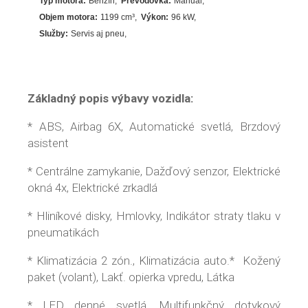
Typ motora:
Benzín
Prevodovka:
Manuál
Objem motora:
1199
cm³
Výkon:
96
kW
Služby:
Servis aj pneu
Základný popis výbavy vozidla:
* ABS, Airbag 6X, Automatické svetlá, Brzdový
asistent
* Centrálne zamykanie, Dažďový senzor, Elektrické
okná 4x, Elektrické zrkadlá
* Hliníkové disky, Hmlovky, Indikátor straty tlaku v
pneumatikách
* Klimatizácia 2 zón., Klimatizácia auto.* Kožený
paket (volant), Lakť. opierka vpredu, Látka
* LED denné svetlá, Multifunkčný dotykový