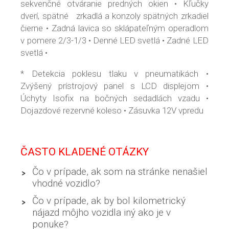
sekvenčné otváranie predných okien • Kľučky
dverí, spätné zrkadlá a konzoly spätných zrkadiel
čierne • Zadná lavica so sklápateľným operadlom
v pomere 2/3-1/3 • Denné LED svetlá • Zadné LED
svetlá •
* Detekcia poklesu tlaku v pneumatikách •
Zvýšený prístrojový panel s LCD displejom •
Úchyty Isofix na bočných sedadlách vzadu •
Dojazdové rezervné koleso • Zásuvka 12V vpredu
ČASTO KLADENÉ OTÁZKY
Čo v prípade, ak som na stránke nenašiel
vhodné vozidlo?
Čo v prípade, ak by bol kilometrický
nájazd môjho vozidla iný ako je v
ponuke?