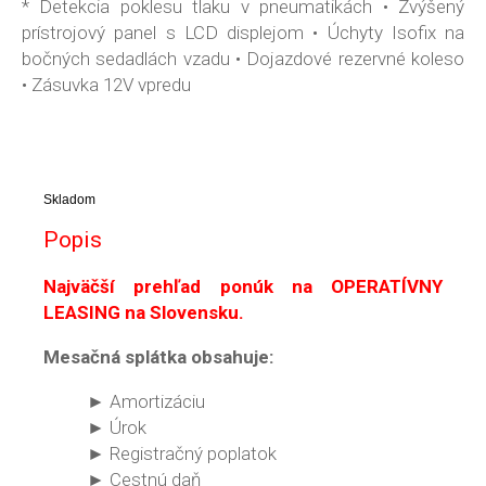
* Detekcia poklesu tlaku v pneumatikách • Zvýšený
prístrojový panel s LCD displejom • Úchyty Isofix na
bočných sedadlách vzadu • Dojazdové rezervné koleso
• Zásuvka 12V vpredu
Skladom
Popis
Najväčší prehľad ponúk na OPERATÍVNY
LEASING na Slovensku.
Mesačná splátka obsahuje:
► Amortizáciu
► Úrok
► Registračný poplatok
► Cestnú daň