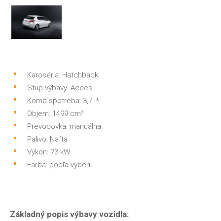
Karoséria: Hatchback
Stup.výbavy: Acces
Komb.spotreba: 3,7 l*
Objem: 1499 cm³
Prevodovka: manuálna
Palivo: Nafta
Výkon: 73 kW
Farba: podľa výberu
Základný popis výbavy vozidla: