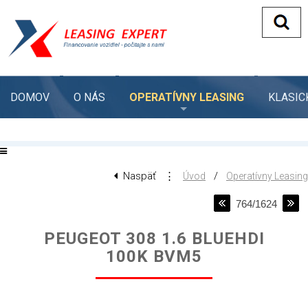
DOMOV
O NÁS
OPERATÍVNY LEASING
KLASIC
Naspäť
⋮
/
Úvod
Operatívny Leasing
764/1624
PEUGEOT 308 1.6 BLUEHDI
100K BVM5