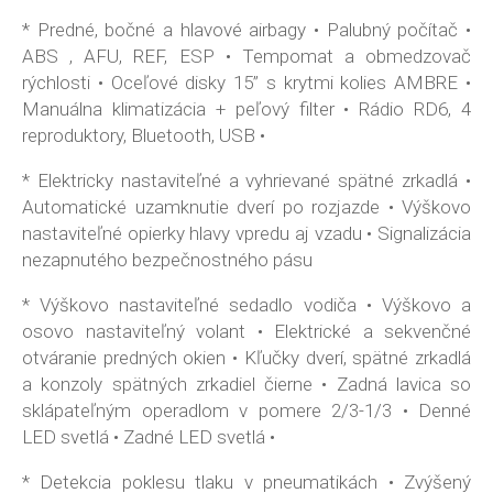
* Predné, bočné a hlavové airbagy • Palubný počítač •
ABS , AFU, REF, ESP • Tempomat a obmedzovač
rýchlosti • Oceľové disky 15” s krytmi kolies AMBRE •
Manuálna klimatizácia + peľový filter • Rádio RD6, 4
reproduktory, Bluetooth, USB •
* Elektricky nastaviteľné a vyhrievané spätné zrkadlá •
Automatické uzamknutie dverí po rozjazde • Výškovo
nastaviteľné opierky hlavy vpredu aj vzadu • Signalizácia
nezapnutého bezpečnostného pásu
* Výškovo nastaviteľné sedadlo vodiča • Výškovo a
osovo nastaviteľný volant • Elektrické a sekvenčné
otváranie predných okien • Kľučky dverí, spätné zrkadlá
a konzoly spätných zrkadiel čierne • Zadná lavica so
sklápateľným operadlom v pomere 2/3-1/3 • Denné
LED svetlá • Zadné LED svetlá •
* Detekcia poklesu tlaku v pneumatikách • Zvýšený