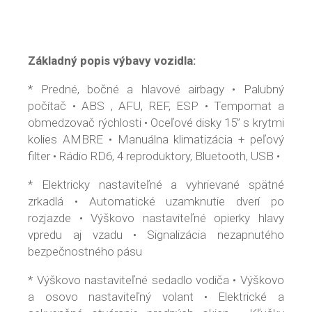
Základný popis výbavy vozidla:
* Predné, bočné a hlavové airbagy • Palubný
počítač • ABS , AFU, REF, ESP • Tempomat a
obmedzovač rýchlosti • Oceľové disky 15” s krytmi
kolies AMBRE • Manuálna klimatizácia + peľový
filter • Rádio RD6, 4 reproduktory, Bluetooth, USB •
* Elektricky nastaviteľné a vyhrievané spätné
zrkadlá • Automatické uzamknutie dverí po
rozjazde • Výškovo nastaviteľné opierky hlavy
vpredu aj vzadu • Signalizácia nezapnutého
bezpečnostného pásu
* Výškovo nastaviteľné sedadlo vodiča • Výškovo
a osovo nastaviteľný volant • Elektrické a