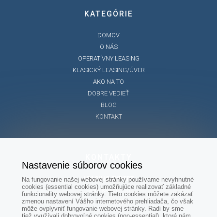
KATEGÓRIE
DOMOV
O NÁS
OPERATÍVNY LEASING
KLASICKÝ LEASING/ÚVER
AKO NA TO
DOBRE VEDIEŤ
BLOG
KONTAKT
KONTAKTY
Nastavenie súborov cookies
LEASING EXPERT
Na fungovanie našej webovej stránky používame nevyhnutné
cookies (essential cookies) umožňujúce realizovať základné
Matúškovo č.56
funkcionality webovej stránky. Tieto cookies môžete zakázať
zmenou nastavení Vášho internetového prehliadača, čo však
925 01 Matúškovo
môže ovplyvniť fungovanie webovej stránky. Radi by sme
tiež využívali dobrovoľné cookies (non-essential), ktoré nám