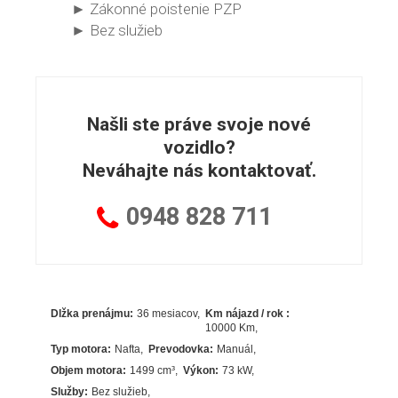
► Zákonné poistenie PZP
► Bez služieb
Našli ste práve svoje nové
vozidlo?
Neváhajte nás kontaktovať.
0948
828 711
Dlžka prenájmu:
36 mesiacov
Km nájazd / rok :
10000 Km
Typ motora:
Nafta
Prevodovka:
Manuál
Objem motora:
1499
cm³
Výkon:
73
kW
Služby:
Bez služieb