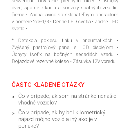
sekvenčné otváranie predných okien • Kľučky
dverí, spätné zrkadlá a konzoly spätných zrkadiel
čierne • Zadná lavica so sklápateľným operadlom
v pomere 2/3-1/3 • Denné LED svetlá • Zadné LED
svetlá •
* Detekcia poklesu tlaku v pneumatikách •
Zvýšený prístrojový panel s LCD displejom •
Úchyty Isofix na bočných sedadlách vzadu •
Dojazdové rezervné koleso • Zásuvka 12V vpredu
ČASTO KLADENÉ OTÁZKY
Čo v prípade, ak som na stránke nenašiel
vhodné vozidlo?
Čo v prípade, ak by bol kilometrický
nájazd môjho vozidla iný ako je v
ponuke?