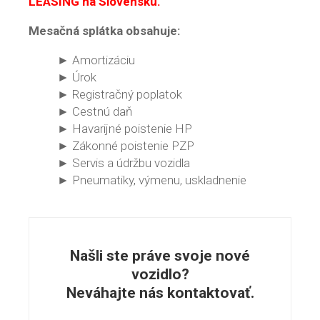
LEASING na Slovensku.
Mesačná splátka obsahuje:
► Amortizáciu
► Úrok
► Registračný poplatok
► Cestnú daň
► Havarijné poistenie HP
► Zákonné poistenie PZP
► Servis a údržbu vozidla
► Pneumatiky, výmenu, uskladnenie
Našli ste práve svoje nové
vozidlo?
Neváhajte nás kontaktovať.