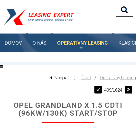
DOMOV
O NÁS
OPERATÍVNY LEASING
KLASIC
Naspäť
⋮
/
Úvod
Operatívny Leasing
409/1624
OPEL GRANDLAND X 1.5 CDTI
(96KW/130K) START/STOP