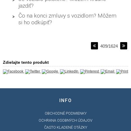
jazdiť?
Čo na konci zmluvy s vozidlom? Môžem
si ho odkúpiť?
409/1624
Zdielajte tento produkt
INFO
OBCHODNÉ PODMIENKY
OCHRANA OSOBNÝCH ÚDAJOV
ČASTO KLADENÉ OTÁZKY