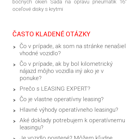
bočných okien Sada na opravu pneumatík 16“
oceľové disky s krytmi
ČASTO KLADENÉ OTÁZKY
Čo v prípade, ak som na stránke nenašiel
vhodné vozidlo?
Čo v prípade, ak by bol kilometrický
nájazd môjho vozidla iný ako je v
ponuke?
Prečo s LEASING EXPERT?
Čo je vlastne operatívny leasing?
Hlavné výhody operatívneho leasingu?
Aké doklady potrebujem k operatívnemu
leasingu?
Je vozidlo poistené? Môžem kľudne