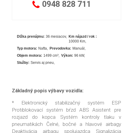
0948
828 711
Dlžka prenájmu:
36 mesiacov
Km nájazd / rok :
10000 Km
Typ motora:
Nafta
Prevodovka:
Manuál
Objem motora:
1499
cm³
Výkon:
96
kW
Služby:
Servis aj pneu
Základný popis výbavy vozidla:
* Elektronický stabilizačný systém ESP
Protiblokovací systém bŕzd ABS Asistent pre
rozjazd do kopca Systém kontroly tlaku v
pneumatikách Čelné, bočné a hlavové airbagy
Deaktivácia airbagu spolujazdca Signalizácia