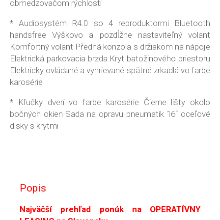
obmedzovačom rýchlosti
* Audiosystém R4.0 so 4 reproduktormi Bluetooth
handsfree Výškovo a pozdĺžne nastaviteľný volant
Komfortný volant Předná konzola s držiakom na nápoje
Elektrická parkovacia brzda Kryt batožinového priestoru
Elektricky ovládané a vyhrievané spätné zrkadlá vo farbe
karosérie
* Kľučky dverí vo farbe karosérie Čierne lišty okolo
bočných okien Sada na opravu pneumatík 16“ oceľové
disky s krytmi
Popis
Najväčší prehľad ponúk na OPERATÍVNY