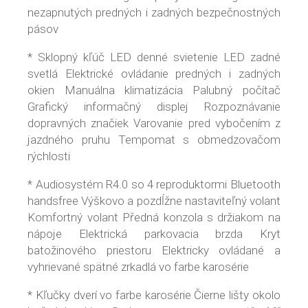
nezapnutých predných i zadných bezpečnostných
pásov
* Sklopný kľúč LED denné svietenie LED zadné
svetlá Elektrické ovládanie predných i zadných
okien Manuálna klimatizácia Palubný počítač
Grafický informačný displej Rozpoznávanie
dopravných značiek Varovanie pred vybočením z
jazdného pruhu Tempomat s obmedzovačom
rýchlosti
* Audiosystém R4.0 so 4 reproduktormi Bluetooth
handsfree Výškovo a pozdĺžne nastaviteľný volant
Komfortný volant Předná konzola s držiakom na
nápoje Elektrická parkovacia brzda Kryt
batožinového priestoru Elektricky ovládané a
vyhrievané spätné zrkadlá vo farbe karosérie
* Kľučky dverí vo farbe karosérie Čierne lišty okolo