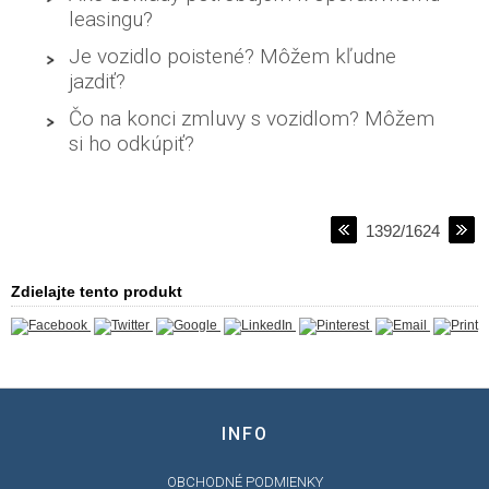
leasingu?
Je vozidlo poistené? Môžem kľudne
jazdiť?
Čo na konci zmluvy s vozidlom? Môžem
si ho odkúpiť?
1392/1624
Zdielajte tento produkt
INFO
OBCHODNÉ PODMIENKY