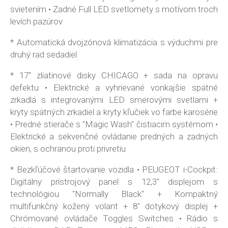
svietením • Zadné Full LED svetlomety s motívom troch
levích pazúrov
* Automatická dvojzónová klimatizácia s výduchmi pre
druhý rad sedadiel
* 17" zliatinové disky CHICAGO + sada na opravu
defektu • Elektrické a vyhrievané vonkajšie spätné
zrkadlá s integrovanými LED smerovými svetlami +
kryty spätných zrkadiel a kryty kľučiek vo farbe karosérie
• Predné stierače s "Magic Wash" čistiacim systémom •
Elektrické a sekvenčné ovládanie predných a zadných
okien, s ochranou proti privretiu
* Bezkľúčové štartovanie vozidla • PEUGEOT i-Cockpit:
Digitálny prístrojový panel s 12,3" displejom s
technológiou "Normally Black" + Kompaktný
multifunkčný kožený volant + 8" dotykový displej +
Chrómované ovládače Toggles Switches • Rádio s