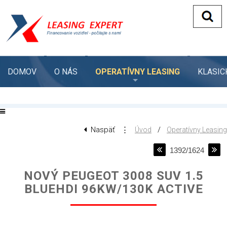
DOMOV
O NÁS
OPERATÍVNY LEASING
KLASIC
Naspäť
⋮
/
Úvod
Operatívny Leasing
1392/1624
NOVÝ PEUGEOT 3008 SUV 1.5
BLUEHDI 96KW/130K ACTIVE