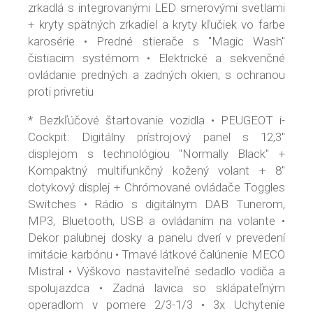
zrkadlá s integrovanými LED smerovými svetlami
+ kryty spätných zrkadiel a kryty kľučiek vo farbe
karosérie • Predné stierače s "Magic Wash"
čistiacim systémom • Elektrické a sekvenčné
ovládanie predných a zadných okien, s ochranou
proti privretiu
* Bezkľúčové štartovanie vozidla • PEUGEOT i-
Cockpit: Digitálny prístrojový panel s 12,3"
displejom s technológiou "Normally Black" +
Kompaktný multifunkčný kožený volant + 8"
dotykový displej + Chrómované ovládače Toggles
Switches • Rádio s digitálnym DAB Tunerom,
MP3, Bluetooth, USB a ovládaním na volante •
Dekor palubnej dosky a panelu dverí v prevedení
imitácie karbónu • Tmavé látkové čalúnenie MECO
Mistral • Výškovo nastaviteľné sedadlo vodiča a
spolujazdca • Zadná lavica so sklápateľným
operadlom v pomere 2/3-1/3 • 3x Uchytenie