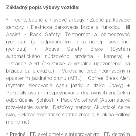
Základný popis výbavy vozidla:
* Predné, bočné a hlavové airbagy • Zadné parkovacie
senzory • Elektrická parkovacia brzda s funkciou Hill
Assist • Pack Safety: Tempomat a obmedzovač
rýchlosti (s odporúčaním maximálnej povolenej
rýchlosti) + Active Safety Brake (Systém
automatického núdzového brzdenia - kamera) +
Distance Alert (akustické a vizuálne upozornenie na
blížiacu sa prekážku) + Varovanie pred neúmyselným
opustením jazdného pruhu (AFIL) + Coffee Break Alert
(systém sledovania času jazdy a riziko únavy) +
Pokročilý systém rozpoznávania dopravných značiek a
odporúčanie rýchlosti + Pack Viditeľnosť (Automatické
rozsvietenie svetiel, Dažďový senzor, Akustické čelné
sklo, Elektrochromatické spätné zrkadlo, Funkcia Follow
me home)
* Predné LED svetlomety s integrovaným LED denným