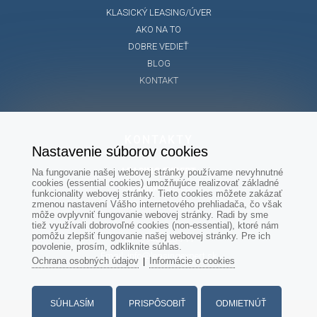
KLASICKÝ LEASING/ÚVER
AKO NA TO
DOBRE VEDIEŤ
BLOG
KONTAKT
KONTAKTY
Nastavenie súborov cookies
LEASING EXPERT
Na fungovanie našej webovej stránky používame nevyhnutné
cookies (essential cookies) umožňujúce realizovať základné
Matúškovo č.56
funkcionality webovej stránky. Tieto cookies môžete zakázať
zmenou nastavení Vášho internetového prehliadača, čo však
925 01 Matúškovo
môže ovplyvniť fungovanie webovej stránky. Radi by sme
tiež využívali dobrovoľné cookies (non-essential), ktoré nám
pomôžu zlepšiť fungovanie našej webovej stránky. Pre ich
Tel.: 0948 828 711
povolenie, prosím, odkliknite súhlas.
Email: info@leasingexpert.sk
Ochrana osobných údajov
Informácie o cookies
|
SÚHLASÍM
PRISPÔSOBIŤ
ODMIETNÚŤ
Všetky práva vyhradené - www.leasingexpert.sk