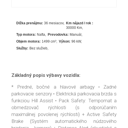
Dlžka prenájmu:
36 mesiacov
Km nájazd / rok :
30000 Km
Typ motora:
Nafta
Prevodovka:
Manuál
Objem motora:
1499
cm³
Výkon:
96
kW
Služby:
Bez služieb
Základný popis výbavy vozidla:
* Predné, bočné a hlavové airbagy • Zadné
parkovacie senzory • Elektrická parkovacia brzda s
funkciou Hill Assist • Pack Safety: Tempomat a
obmedzovač rýchlosti (s odporúčaním
maximálnej povolenej rýchlosti) + Active Safety
Brake (Systém automatického núdzového
brzdenia - kamera) + Distance Alert (akustické a