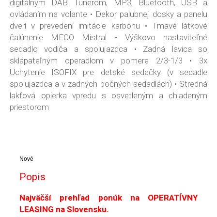
digitálnym DAB Tunerom, MP3, Bluetooth, USB a
ovládaním na volante • Dekor palubnej dosky a panelu
dverí v prevedení imitácie karbónu • Tmavé látkové
čalúnenie MECO Mistral • Výškovo nastaviteľné
sedadlo vodiča a spolujazdca • Zadná lavica so
sklápateľným operadlom v pomere 2/3-1/3 • 3x
Uchytenie ISOFIX pre detské sedačky (v sedadle
spolujazdca a v zadných bočných sedadlách) • Stredná
lakťová opierka vpredu s osvetleným a chladeným
priestorom
Nové
Popis
Najväčší prehľad ponúk na OPERATÍVNY
LEASING na Slovensku.