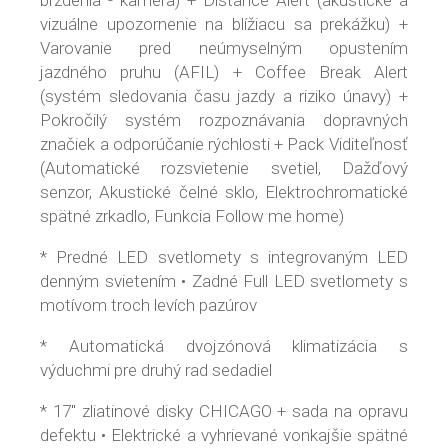
vizuálne upozornenie na blížiacu sa prekážku) +
Varovanie pred neúmyselným opustením
jazdného pruhu (AFIL) + Coffee Break Alert
(systém sledovania času jazdy a riziko únavy) +
Pokročilý systém rozpoznávania dopravných
značiek a odporúčanie rýchlosti + Pack Viditeľnosť
(Automatické rozsvietenie svetiel, Dažďový
senzor, Akustické čelné sklo, Elektrochromatické
spätné zrkadlo, Funkcia Follow me home)
* Predné LED svetlomety s integrovaným LED
denným svietením • Zadné Full LED svetlomety s
motívom troch levích pazúrov
* Automatická dvojzónová klimatizácia s
výduchmi pre druhý rad sedadiel
* 17" zliatinové disky CHICAGO + sada na opravu
defektu • Elektrické a vyhrievané vonkajšie spätné