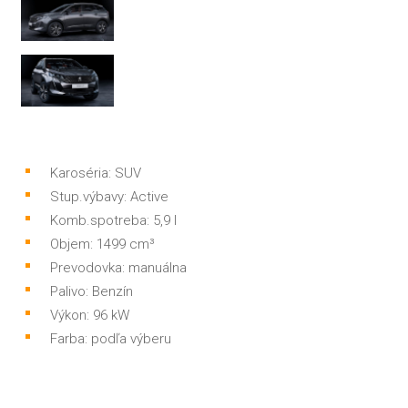
Karoséria: SUV
Stup.výbavy: Active
Komb.spotreba: 5,9 l
Objem: 1499 cm³
Prevodovka: manuálna
Palivo: Benzín
Výkon: 96 kW
Farba: podľa výberu