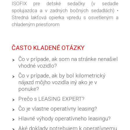
ISOFIX pre detské sedačky (v sedadle
spolujazdca a v zadných bočných sedadlách) •
Stredná lakťová opierka vpredu s osvetleným a
chladeným priestorom
ČASTO KLADENÉ OTÁZKY
Čo v prípade, ak som na stránke nenašiel
vhodné vozidlo?
Čo v prípade, ak by bol kilometrický
nájazd môjho vozidla iný ako je v
ponuke?
Prečo s LEASING EXPERT?
Čo je vlastne operatívny leasing?
Hlavné výhody operatívneho leasingu?
Aké doklady potrebujem k operatívnemu