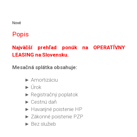
Nové
Popis
Najväčší prehľad ponúk na OPERATÍVNY
LEASING na Slovensku.
Mesačná splátka obsahuje:
► Amortizáciu
► Úrok
► Registračný poplatok
► Cestnú daň
► Havarijné poistenie HP
► Zákonné poistenie PZP
► Bez služieb