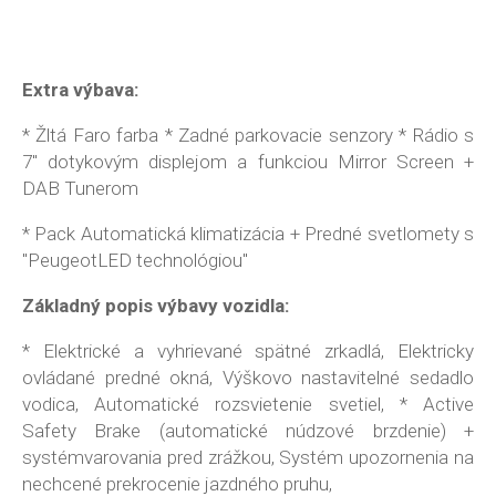
Extra výbava:
* Žltá Faro farba * Zadné parkovacie senzory * Rádio s
7" dotykovým displejom a funkciou Mirror Screen +
DAB Tunerom
* Pack Automatická klimatizácia + Predné svetlomety s
"PeugeotLED technológiou"
Základný popis výbavy vozidla:
* Elektrické a vyhrievané spätné zrkadlá, Elektricky
ovládané predné okná, Výškovo nastavitelné sedadlo
vodica, Automatické rozsvietenie svetiel, * Active
Safety Brake (automatické núdzové brzdenie) +
systémvarovania pred zrážkou, Systém upozornenia na
nechcené prekrocenie jazdného pruhu,