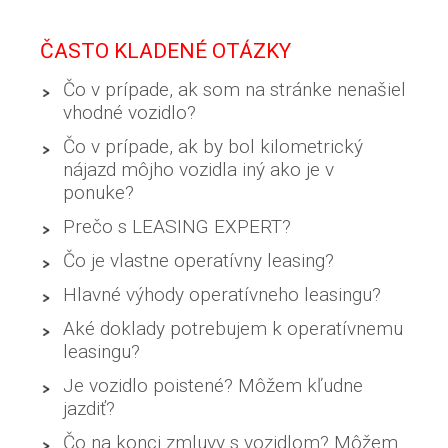
ČASTO KLADENÉ OTÁZKY
Čo v prípade, ak som na stránke nenašiel
vhodné vozidlo?
Čo v prípade, ak by bol kilometrický
nájazd môjho vozidla iný ako je v
ponuke?
Prečo s LEASING EXPERT?
Čo je vlastne operatívny leasing?
Hlavné výhody operatívneho leasingu?
Aké doklady potrebujem k operatívnemu
leasingu?
Je vozidlo poistené? Môžem kľudne
jazdiť?
Čo na konci zmluvy s vozidlom? Môžem