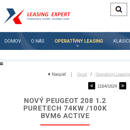
DOMOV
O NÁS
OPERATÍVNY LEASING
KLASIC
Naspäť
⋮
/
Úvod
Operatívny Leasing
1164/1624
NOVÝ PEUGEOT 208 1.2
PURETECH 74KW /100K
BVM6 ACTIVE