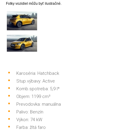
Fotky vozidiel môžu byť ilustračné.
Karoséria: Hatchback
Stup.výbavy: Active
Komb.spotreba: 5,9 l*
Objem: 1199 cm³
Prevodovka: manuálna
Palivo: Benzín
Výkon: 74 kW
Farba: žltá faro