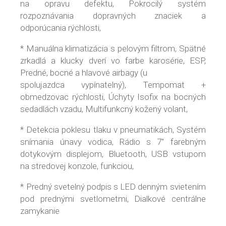
na opravu defektu, Pokrocilý systém
rozpoznávania dopravných znaciek a
odporúcania rýchlosti,
* Manuálna klimatizácia s pelovým filtrom, Spätné
zrkadlá a klucky dverí vo farbe karosérie, ESP,
Predné, bocné a hlavové airbagy (u
spolujazdca vypínatelný), Tempomat +
obmedzovac rýchlosti, Úchyty Isofix na bocných
sedadlách vzadu, Multifunkcný kožený volant,
* Detekcia poklesu tlaku v pneumatikách, Systém
snímania únavy vodica, Rádio s 7" farebným
dotykovým displejom, Bluetooth, USB vstupom
na stredovej konzole, funkciou,
* Predný svetelný podpis s LED denným svietením
pod prednými svetlometmi, Dialkové centrálne
zamykanie