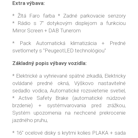
Extra výbava:
* Žltá Faro farba * Zadné parkovacie senzory
* Rádio s 7" dotykovým displejom a funkciou
Mirror Screen + DAB Tunerom
* Pack Automatická klimatizácia + Predné
svetlomety s "PeugeotLED technológiou"
Základný popis výbavy vozidla:
* Elektrické a vyhrievané spätné zrkadlá, Elektricky
ovládané predné okná, Výškovo nastavitelné
sedadlo vodica, Automatické rozsvietenie svetiel,
* Active Safety Brake (automatické núdzové
brzdenie) + systémvarovania pred zrážkou,
Systém upozornenia na nechcené prekrocenie
jazdného pruhu,
* 16" ocelové disky s krytmi kolies PLAKA + sada