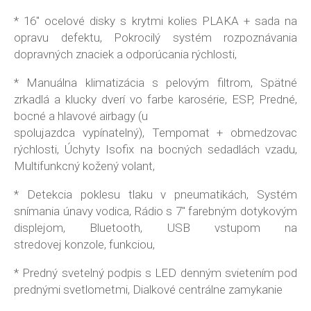
* 16" ocelové disky s krytmi kolies PLAKA + sada na
opravu defektu, Pokrocilý systém rozpoznávania
dopravných znaciek a odporúcania rýchlosti,
* Manuálna klimatizácia s pelovým filtrom, Spätné
zrkadlá a klucky dverí vo farbe karosérie, ESP, Predné,
bocné a hlavové airbagy (u
spolujazdca vypínatelný), Tempomat + obmedzovac
rýchlosti, Úchyty Isofix na bocných sedadlách vzadu,
Multifunkcný kožený volant,
* Detekcia poklesu tlaku v pneumatikách, Systém
snímania únavy vodica, Rádio s 7" farebným dotykovým
displejom, Bluetooth, USB vstupom na
stredovej konzole, funkciou,
* Predný svetelný podpis s LED denným svietením pod
prednými svetlometmi, Dialkové centrálne zamykanie