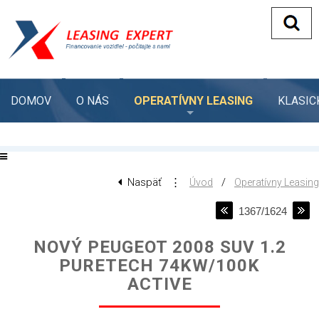
DOMOV
O NÁS
OPERATÍVNY LEASING
KLASIC
Naspäť
⋮
/
Úvod
Operatívny Leasing
1367/1624
NOVÝ PEUGEOT 2008 SUV 1.2
PURETECH 74KW/100K
ACTIVE