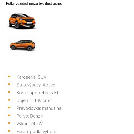
Fotky vozidiel môžu byť ilustračné.
Karoséria: SUV
Stup.výbavy: Active
Komb.spotreba: 5,5 l
Objem: 1199 cm³
Prevodovka: manuálna
Palivo: Benzín
Výkon: 74 kW
Farba: podľa výberu