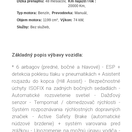
Dlžka prenájmu:
48 mesiacov
Km nájazd / rok :
20000 Km
Typ motora:
Benzín
Prevodovka:
Manuál
Objem motora:
1199
cm³
Výkon:
74
kW
Služby:
Bez služieb
Základný popis výbavy vozidla:
* 6 airbagov (predné, bočné a hlavové) - ESP +
detekcia poklesu tlaku v pneumatikách + Asistent
rozjazdu do kopca (Hill Assist) - Bezpečnostné
úchyty ISOFIX na zadných bočných sedadlách -
Automatické rozsvietenie svetiel - Dažďový
senzor - Tempomat / obmedzovač rýchlosti -
Systém rozpoznávania rýchlostných dopravných
značiek - Active Safety Brake (automatické
núdzové brzdenie) + systém varovania pred
zrážkou - Upozornenie na možnú únavu vodiča -