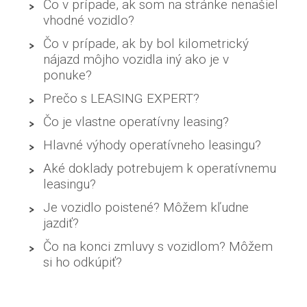
Čo v prípade, ak som na stránke nenašiel
vhodné vozidlo?
Čo v prípade, ak by bol kilometrický
nájazd môjho vozidla iný ako je v
ponuke?
Prečo s LEASING EXPERT?
Čo je vlastne operatívny leasing?
Hlavné výhody operatívneho leasingu?
Aké doklady potrebujem k operatívnemu
leasingu?
Je vozidlo poistené? Môžem kľudne
jazdiť?
Čo na konci zmluvy s vozidlom? Môžem
si ho odkúpiť?