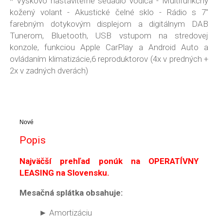
* Výškovo nastaviteľné sedadlo vodiča - Multifunkčný
kožený volant - Akustické čelné sklo - Rádio s 7"
farebným dotykovým displejom a digitálnym DAB
Tunerom, Bluetooth, USB vstupom na stredovej
konzole, funkciou Apple CarPlay a Android Auto a
ovládaním klimatizácie,6 reproduktorov (4x v predných +
2x v zadných dverách)
Nové
Popis
Najväčší prehľad ponúk na OPERATÍVNY
LEASING na Slovensku.
Mesačná splátka obsahuje:
► Amortizáciu