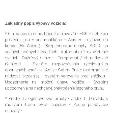
Základný popis výbavy vozidla:
* 6 airbagov (predné, bočné a hlavové) - ESP + detekcia
poklesu tlaku v pneumatikách + Asistent rozjazdu do
kopca (Hill Assist) - Bezpečnostné úchyty ISOFIX na
zadných bočných sedadlách - Automatické rozsvietenie
svetiel - Dažďový senzor - Tempomat / obmedzovač
rýchlosti - Systém rozpoznávania rýchlostných
dopravných značiek - Active Safety Brake (automatické
núdzové brzdenie) + systém varovania pred zrážkou -
Upozornenie na možnú únavu vodiča - Systém
upozornenia na nechcené prekročenie jazdného pruhu
* Predné halogénové svetlomety - Zadné LED svetlá s
motívom troch levích pazúrov - Zadné parkovacie
senzory -