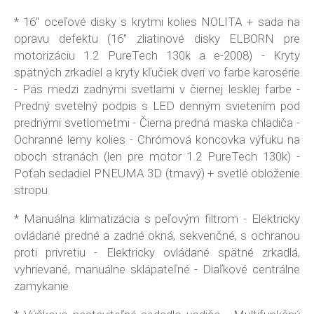
* 16" oceľové disky s krytmi kolies NOLITA + sada na
opravu defektu (16" zliatinové disky ELBORN pre
motorizáciu 1.2 PureTech 130k a e-2008) - Kryty
spätných zrkadiel a kryty kľučiek dverí vo farbe karosérie
- Pás medzi zadnými svetlami v čiernej lesklej farbe -
Predný svetelný podpis s LED denným svietením pod
prednými svetlometmi - Čierna predná maska chladiča -
Ochranné lemy kolies - Chrómová koncovka výfuku na
oboch stranách (len pre motor 1.2 PureTech 130k) -
Poťah sedadiel PNEUMA 3D (tmavý) + svetlé obloženie
stropu
* Manuálna klimatizácia s peľovým filtrom - Elektricky
ovládané predné a zadné okná, sekvenčné, s ochranou
proti privretiu - Elektricky ovládané spätné zrkadlá,
vyhrievané, manuálne sklápateľné - Diaľkové centrálne
zamykanie