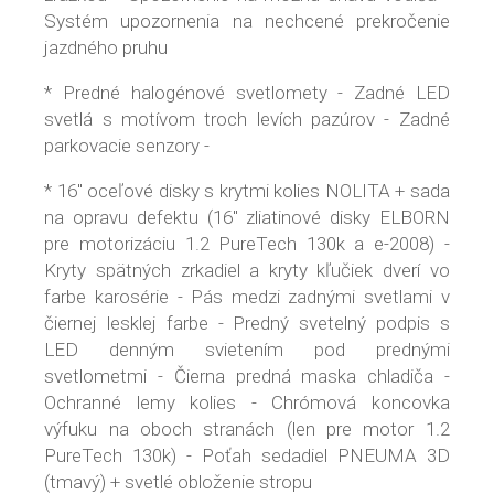
Systém upozornenia na nechcené prekročenie
jazdného pruhu
* Predné halogénové svetlomety - Zadné LED
svetlá s motívom troch levích pazúrov - Zadné
parkovacie senzory -
* 16" oceľové disky s krytmi kolies NOLITA + sada
na opravu defektu (16" zliatinové disky ELBORN
pre motorizáciu 1.2 PureTech 130k a e-2008) -
Kryty spätných zrkadiel a kryty kľučiek dverí vo
farbe karosérie - Pás medzi zadnými svetlami v
čiernej lesklej farbe - Predný svetelný podpis s
LED denným svietením pod prednými
svetlometmi - Čierna predná maska chladiča -
Ochranné lemy kolies - Chrómová koncovka
výfuku na oboch stranách (len pre motor 1.2
PureTech 130k) - Poťah sedadiel PNEUMA 3D
(tmavý) + svetlé obloženie stropu