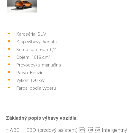
Karoséria: SUV
Stup.výbavy: Acenta
Komb.spotreba: 6,2 l
Objem: 1618 cm³
Prevodovka: manuálna
Palivo: Benzín
Výkon: 120 kW
Farba: podľa výberu
Základný popis výbavy vozidla:
* ABS + EBD (brzdový asistent)  -  Inteligentný