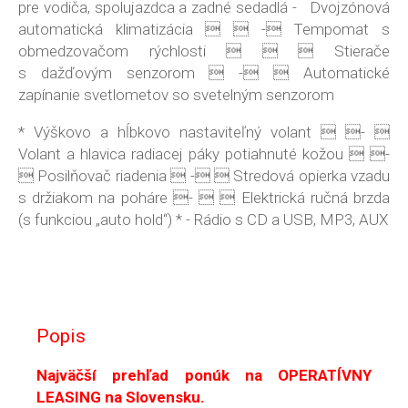
pre vodiča, spolujazdca a zadné sedadlá - Dvojzónová
automatická klimatizácia   - Tempomat s
obmedzovačom rýchlosti    Stierače
s dažďovým senzorom  -  Automatické
zapínanie svetlometov so svetelným senzorom
* Výškovo a hĺbkovo nastaviteľný volant  - 
Volant a hlavica radiacej páky potiahnuté kožou  -
 Posilňovač riadenia  -  Stredová opierka vzadu
s držiakom na poháre -   Elektrická ručná brzda
(s funkciou „auto hold“) * - Rádio s CD a USB, MP3, AUX
Popis
Najväčší prehľad ponúk na OPERATÍVNY
LEASING na Slovensku.