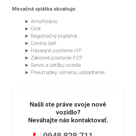
Mesačná splátka obsahuje:
► Amortizáciu
► Úrok
► Registračný poplatok
► Cestnú daň
► Havarijné poistenie HP
► Zákonné poistenie PZP
► Servis a údržbu vozidla
► Pneumatiky, výmenu, uskladnenie
Našli ste práve svoje nové
vozidlo?
Neváhajte nás kontaktovať.
0948
828 711