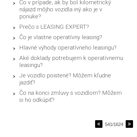
Čo v prípade, ak by bol kilometrický
nájazd môjho vozidla iný ako je v
ponuke?
Prečo s LEASING EXPERT?
Čo je vlastne operatívny leasing?
Hlavné výhody operatívneho leasingu?
Aké doklady potrebujem k operatívnemu
leasingu?
Je vozidlo poistené? Môžem kľudne
jazdiť?
Čo na konci zmluvy s vozidlom? Môžem
si ho odkúpiť?
541/1624