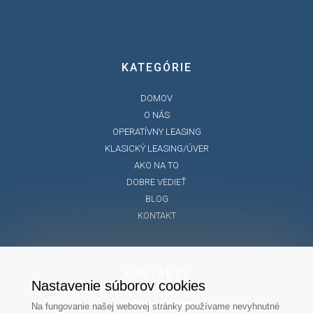
KATEGÓRIE
DOMOV
O NÁS
OPERATÍVNY LEASING
KLASICKÝ LEASING/ÚVER
AKO NA TO
DOBRE VEDIEŤ
BLOG
KONTAKT
KONTAKTY
Nastavenie súborov cookies
LEASING EXPERT
Na fungovanie našej webovej stránky používame nevyhnutné