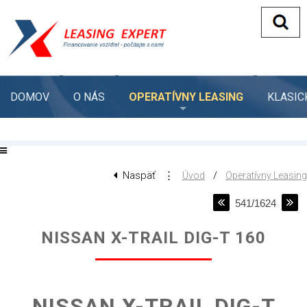
DOMOV
O NÁS
OPERATÍVNY LEASING
KLASIC
Naspäť
⋮
/
Úvod
Operatívny Leasing
541/1624
NISSAN X-TRAIL DIG-T 160
NISSAN X-TRAIL DIG-T