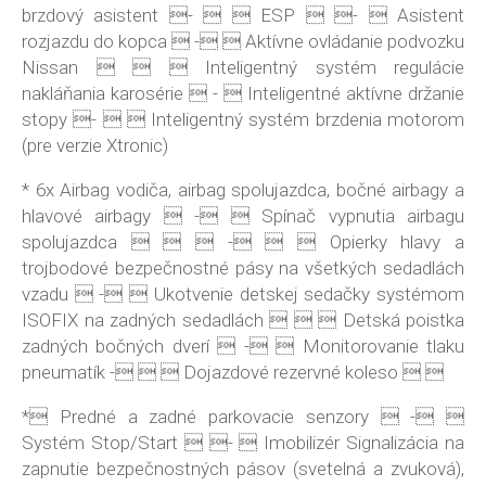
brzdový asistent -   ESP  -  Asistent
rozjazdu do kopca  -  Aktívne ovládanie podvozku
Nissan    Inteligentný systém regulácie
nakláňania karosérie  -  Inteligentné aktívne držanie
stopy -   Inteligentný systém brzdenia motorom
(pre verzie Xtronic)
* 6x Airbag vodiča, airbag spolujazdca, bočné airbagy a
hlavové airbagy  -  Spínač vypnutia airbagu
spolujazdca    -   Opierky hlavy a
trojbodové bezpečnostné pásy na všetkých sedadlách
vzadu  -  Ukotvenie detskej sedačky systémom
ISOFIX na zadných sedadlách    Detská poistka
zadných bočných dverí  -  Monitorovanie tlaku
pneumatík -   Dojazdové rezervné koleso  
* Predné a zadné parkovacie senzory  - 
Systém Stop/Start  -  Imobilizér Signalizácia na
zapnutie bezpečnostných pásov (svetelná a zvuková),