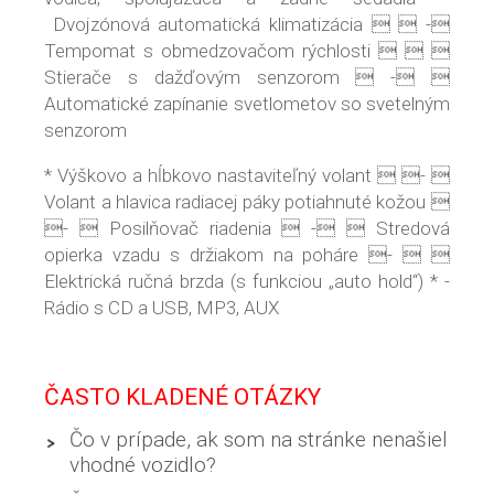
Dvojzónová automatická klimatizácia   -
Tempomat s obmedzovačom rýchlosti   
Stierače s dažďovým senzorom  - 
Automatické zapínanie svetlometov so svetelným
senzorom
* Výškovo a hĺbkovo nastaviteľný volant  - 
Volant a hlavica radiacej páky potiahnuté kožou 
-  Posilňovač riadenia  -  Stredová
opierka vzadu s držiakom na poháre -  
Elektrická ručná brzda (s funkciou „auto hold“) * -
Rádio s CD a USB, MP3, AUX
ČASTO KLADENÉ OTÁZKY
Čo v prípade, ak som na stránke nenašiel
vhodné vozidlo?