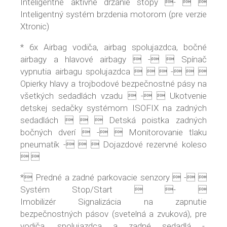
Inteligentné aktívne držanie stopy -  
Inteligentný systém brzdenia motorom (pre verzie
Xtronic)
* 6x Airbag vodiča, airbag spolujazdca, bočné
airbagy a hlavové airbagy  -  Spínač
vypnutia airbagu spolujazdca    -  
Opierky hlavy a trojbodové bezpečnostné pásy na
všetkých sedadlách vzadu  -  Ukotvenie
detskej sedačky systémom ISOFIX na zadných
sedadlách    Detská poistka zadných
bočných dverí  -  Monitorovanie tlaku
pneumatík -   Dojazdové rezervné koleso
 
* Predné a zadné parkovacie senzory  - 
Systém Stop/Start  - 
Imobilizér Signalizácia na zapnutie
bezpečnostných pásov (svetelná a zvuková), pre
vodiča, spolujazdca a zadné sedadlá -